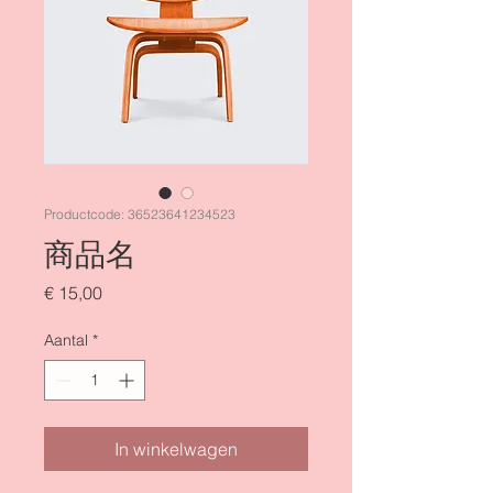
Productcode: 36523641234523
商品名
Prijs
€ 15,00
Aantal
*
In winkelwagen