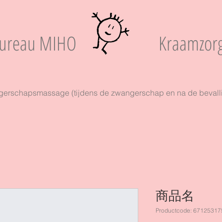
ureau MIHO
Kraamzor
erschapsmassage (tijdens de zwangerschap en na de bevall
商品名
Productcode: 6712531