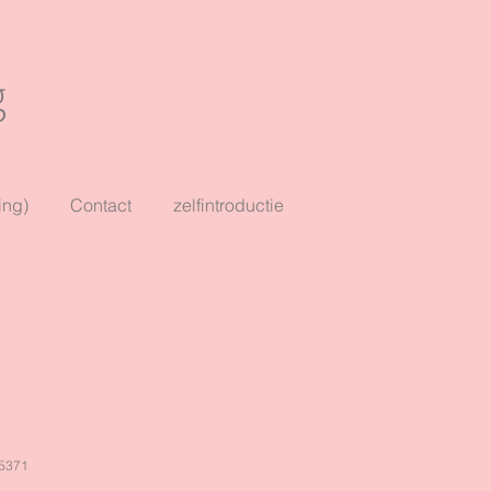
g
ing)
Contact
zelfintroductie
75371