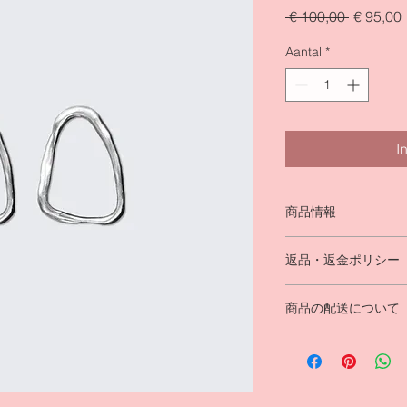
Normale
 € 100,00 
€ 95,00
prijs
Aantal
*
I
商品情報
商品の詳細を入力し
返品・返金ポリシー
明に加え、商品の特
しましょう。
返品・返金ポリシー
商品の配送について
満足しなかった場合
の手順などを説明し
配送地域、料金、所
顧客からの信頼を獲
する情報を入力して
だけます。
とで顧客からの信頼
いただけます。