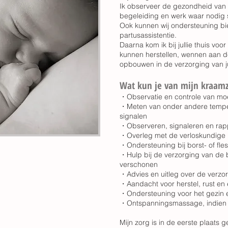
Ik observeer de gezondheid van 
begeleiding en werk waar nodig
Ook kunnen wij ondersteuning bie
partusassistentie.
Daarna kom ik bij jullie thuis voor
kunnen herstellen, wennen aan d
opbouwen in de verzorging van ju
Wat kun je van mijn kraam
・Observatie en controle van mo
・Meten van onder andere temper
signalen
・Observeren, signaleren en rapp
・Overleg met de verloskundige 
・Ondersteuning bij borst- of fle
・Hulp bij de verzorging van de 
verschonen
・Advies en uitleg over de verzo
・Aandacht voor herstel, rust en
・Ondersteuning voor het gezin 
・Ontspanningsmassage, indien 
Mijn zorg is in de eerste plaats 