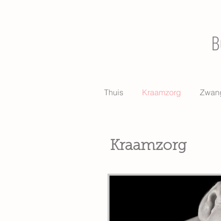
B
Thuis
Kraamzorg
Zwang
Kraamzorg