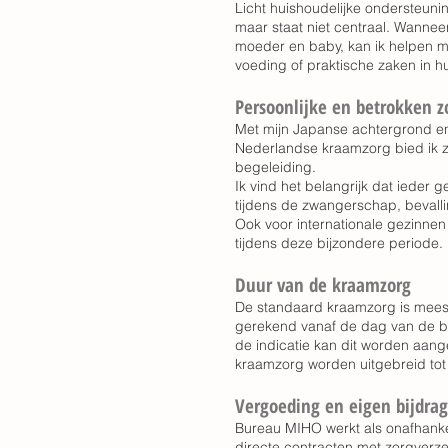
Licht huishoudelijke ondersteuni
maar staat niet centraal. Wanneer
moeder en baby, kan ik helpen 
voeding of praktische zaken in hu
Persoonlijke en betrokken z
Met mijn Japanse achtergrond en
Nederlandse kraamzorg bied ik z
begeleiding.
Ik vind het belangrijk dat ieder g
tijdens de zwangerschap, bevall
Ook voor internationale gezinnen
tijdens deze bijzondere periode.
Duur van de kraamzorg
De standaard kraamzorg is meest
gerekend vanaf de dag van de bev
de indicatie kan dit worden aan
kraamzorg worden uitgebreid tot
Vergoeding en eigen bijdra
Bureau MIHO werkt als onafhanke
directe contracten met zorgverze