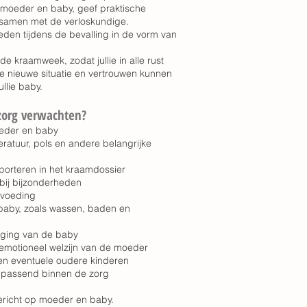
moeder en baby, geef praktische
 samen met de verloskundige.
den tijdens de bevalling in de vorm van
 de kraamweek, zodat jullie in alle rust
e nieuwe situatie en vertrouwen kunnen
llie baby.
zorg verwachten?
eder en baby
atuur, pols en andere belangrijke
orteren in het kraamdossier
bij bijzonderheden
svoeding
baby, zoals wassen, baden en
rging van de baby
 emotioneel welzijn van de moeder
en eventuele oudere kinderen
passend binnen de zorg
gericht op moeder en baby.