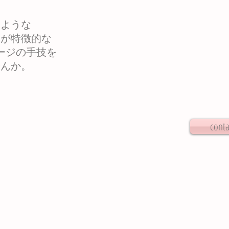
くような
覚が特徴的な
ージの手技を
せんか。
conta