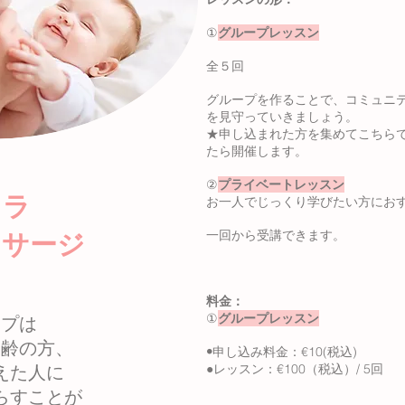
①
グループレッスン
全５回
グループを作ることで、コミュニ
を見守っていきましょう。
★申し込まれた方を集めてこちら
たら開催します。
②
プライベートレッスン
お一人でじっくり学びたい方にお
ンタラ
​一回から受講できます。
ッサージ
料金：
①
グループレッスン
ップは
高齢の方、
•
申し込み料金：€10(税込)
えた人に
●レッスン：€100（税込）/ 5回
らすことが