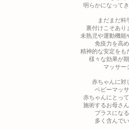
明らかになって
まだまだ科
裏付けこそあり
未熟児や運動機能
免疫力を高
精神的な安定をも
様々な効果が
マッサー
赤ちゃんに対
ベビーマッ
赤ちゃんにとっ
施術するお母さ
プラスにな
多く含んで