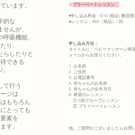
きています。
②
プラーベートレッスン
•
申し込み料金：€10 (税込) 数
学的な
●レッスン：€60（税込）/ 回
ませんが、
や呼吸機能、
申し込み方法：
めたり、
タイトルに「ベビーマッサージ希望」
たらしたりと
ォームからお送りください。
期待できる
1. お名前
ジ。
2. ご住所
3. お電話番号
4. 赤ちゃんのお名前
して行う
5. 赤ちゃんの生年月日
サージは
6. 希望のレッスン
① 5回グループレッスン
てはもちろん
② プライベートレッスン
んにとっても
る要素を
います。
​他、ご質問がございましたらお問