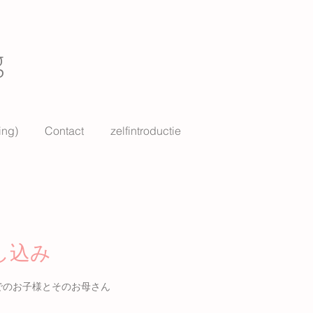
g
ing)
Contact
zelfintroductie
し込み
でのお子様とそのお母さん