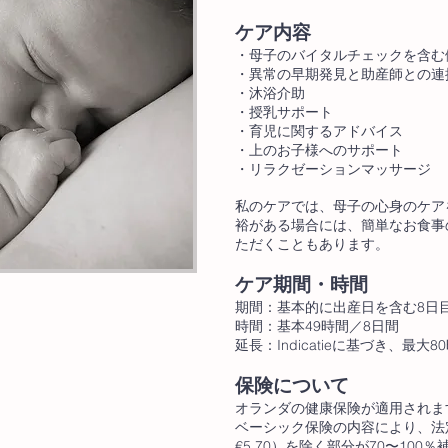
ケア内容
・母子のバイタルチェックを含む
・異常の早期発見と助産師との連
・沐浴介助
・授乳サポート
・育児に関するアドバイス
・上のお子様へのサポート
・リラクゼーションマッサージ
私のケアでは、母子の心身のケア
裕がある場合には、簡単なお食事
ただくこともあります。
ケア期間・時間
期間：基本的に出産日を含む8日
時間：基本49時間／8日間
延長：Indicatieに基づき、最大
保険について
オランダの健康保険が適用されま
ベーシック保険の内容により、法定
€5,70）を除く部分が70〜100