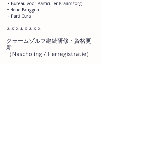
・Bureau voor Particulier Kraamzorg
Helene Bruggen
・Parti Cura
​🌷​🌷​🌷​🌷​🌷​🌷​🌷​🌷
クラームゾルフ継続研修・資格更
新
（Nascholing / Herregistratie）
質の高いケアを維持するため、定期的にクラ
ームゾルフの継続研修および資格更新を行っ
ています。
主な研修内容：
・母乳育児
・人工栄養
・帝王切開＆吸引分娩後のクラームゾルフ
・母親と新生児の観察
・異常の早期発見
・産後の精神的
・精神医学的ケア