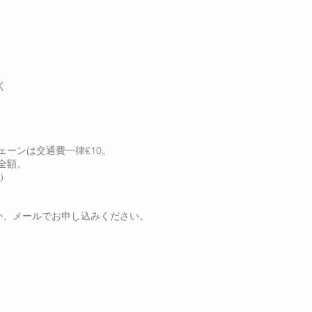
く
ーンは交通費一律€10。
全額。
込）
いるか、メールでお申し込みください。