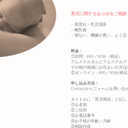
育児に関するあらゆるご相談
− 肌荒れ・乳児湿疹
− 離乳食
− 寝ない、機嫌が悪い、よく泣
料金：
①訪問：€85／90分（税込）
アムステルダムとアムステルフェ
その他の地域にお住まいの方は
②オンライン：€85／90分(税
申し込み方法：
Contactからフォームを用
タイトルに「育児相談」と記し
①お名前
②ご住所
③お電話番号
④お子様の年齢／月齢
⑤相談内容