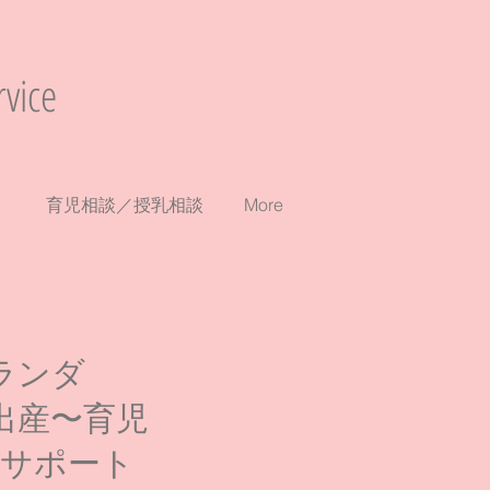
vice
）
育児相談／授乳相談
More
ランダ
出産〜育児
のサポート