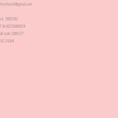
ihoohara16@gmail.com
.v.k. 39092582
.T.W.002330485B18
GB code 33005377
CKZ 210344