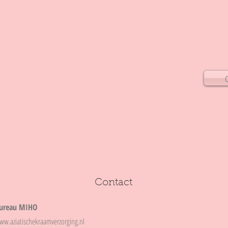
Contact
ureau MIHO
ww.aziatischekraamverzorging.nl