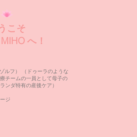
うこそ
u MIHO へ！
ームゾルフ） （ドゥーラのような
療チームの一員として母子の
ランダ特有の産後ケア）
ージ