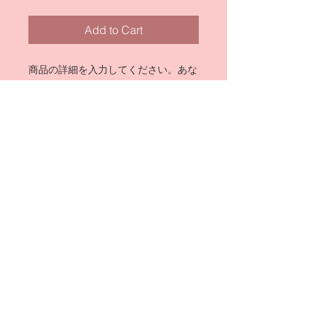
Add to Cart
商品の詳細を入力してください。あな
たの商品の特徴やおすすめのポイント
をわかりやすく説明しましょう。
商品情報
商品の詳細を入力してください。サイ
返品・返金ポリシー
ズ、素材、取扱説明に加え、商品の特
徴やおすすめのポイントなどを説明し
返品・返金ポリシーを入力してくださ
ましょう。
商品の配送について
い。顧客が商品に満足しなかった場合
や、不備があった場合に行う手続きの
配送地域、料金、所要時間、梱包な
手順などを説明しましょう。内容を明
ど、商品の配送に関する情報を入力し
確にすることで顧客からの信頼を獲得
てください。配送情報を明確にするこ
し、安心して商品を購入していただけ
Bureau
とで顧客からの信頼を獲得し、安心し
ます。
MIHO
て商品を購入していただけます。